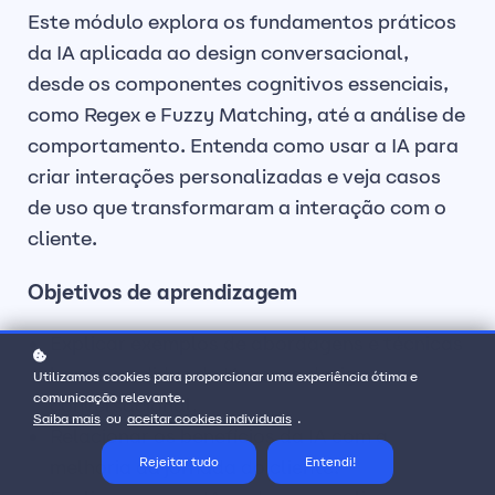
Este módulo explora os fundamentos práticos
da IA aplicada ao design conversacional,
desde os componentes cognitivos essenciais,
como Regex e Fuzzy Matching, até a análise de
comportamento. Entenda como usar a IA para
criar interações personalizadas e veja casos
de uso que transformaram a interação com o
cliente.
Objetivos de aprendizagem
Explicar exemplos de abordagens e técnicas
bem-sucedidas de IA com o design
Utilizamos cookies para proporcionar uma experiência ótima e
comunicação relevante.
conversacional.
Saiba mais
ou
aceitar cookies individuais
.
Relacionar os benefícios da IA com a
Rejeitar tudo
Entendi!
melhoria da jornada do cliente.