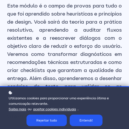
Este módulo é o campo de provas para tudo o
que foi aprendido sobre heurísticas e princípios
de design. Você sairá da teoria para a prática
resolutiva, aprendendo a auditar fluxos
existentes e a reescrever diálogos com o
objetivo claro de reduzir o esforço do usuário.
Veremos como transformar diagnósticos em
recomendações técnicas estruturadas e como
criar checklists que garantam a qualidade da
entrega. Além disso, aprenderemos a desenhar
cenários de teste para validar se as
otimizações realmente tornaram o bot mais
Utilizamos cookies para proporcionar uma experiência ótima e
eficiente e claro.
comunicação relevante.
Saiba mais
ou
aceitar cookies individuais
.
Objetivos de aprendizagem
Rejeitar tudo
Entendi!
Aplicar as heurísticas de usabilidade para identificar