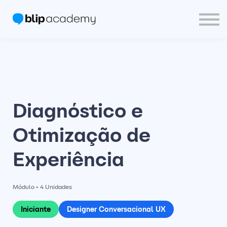
Blip Community
PT
Entrar
Crie sua Conta
Diagnóstico e
Otimização de
Experiência
Módulo • 4 Unidades
Iniciante
Designer Conversacional UX