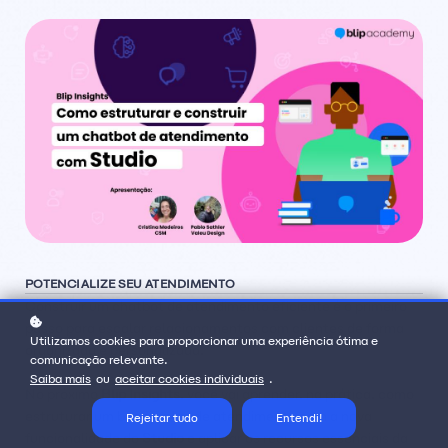
POTENCIALIZE SEU ATENDIMENTO
Construir um chatbot de atendimento eficiente é o primeiro
passo para escalar relacionamentos com clientes de forma
Utilizamos cookies para proporcionar uma experiência ótima e
organizada e personalizada.
comunicação relevante.
Saiba mais
ou
aceitar cookies individuais
.
No próximo
Blip Insights
, você vai aprender, na prática, como
estruturar um bot simples de atendimento com a nova
Rejeitar tudo
Entendi!
funcionalidade do
Studio
e aplicar os recursos essenciais da