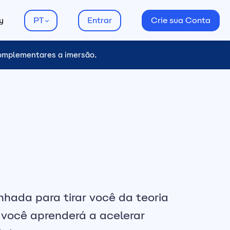
y
PT
Entrar
Crie sua Conta
complementares a imersão.
hada para tirar você da teoria
 você aprenderá a acelerar