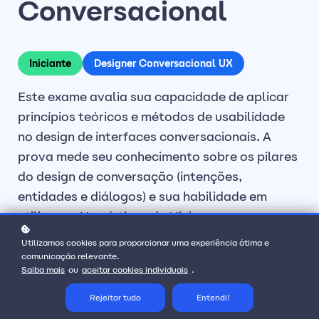
Conversacional
Iniciante
Designer Conversacional UX
Este exame avalia sua capacidade de aplicar
princípios teóricos e métodos de usabilidade
no design de interfaces conversacionais. A
prova mede seu conhecimento sobre os pilares
do design de conversação (intenções,
entidades e diálogos) e sua habilidade em
utilizar as Heurísticas de Nielsen como
ferramenta de diagnóstico e otimização,
Utilizamos cookies para proporcionar uma experiência ótima e
garantindo que o contato inteligente seja
comunicação relevante.
Saiba mais
ou
aceitar cookies individuais
.
eficiente, claro e centrado nas necessidades
do usuário.
Rejeitar tudo
Entendi!