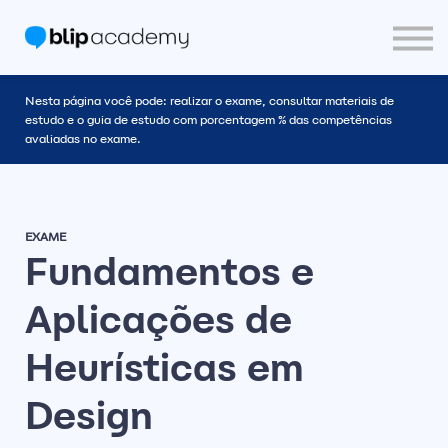
Blip Community
PT
Entrar
Nesta página você pode: realizar o exame, consultar materiais de
Crie sua Conta
estudo e o guia de estudo com porcentagem % das competências
avaliadas no exame.
EXAME
Fundamentos e
Aplicações de
Heurísticas em
Design