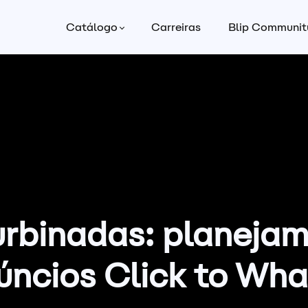
Catálogo
Carreiras
Blip Communit
binadas: planejam
úncios Click to Wh