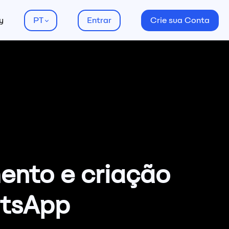
y
PT
Entrar
Crie sua Conta
ento e criação
atsApp