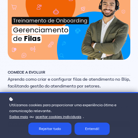
COMECE A EVOLUIR
Aprenda como criar e configurar filas de atendimento no Blip,
facilitando gestão do atendimento por setores.
Este treinamento foi desenvolvido para auxiliar o gestor na
Utilizamos cookies para proporcionar uma experiência ótima e
hora de setorizar os atendimentos dentro da empresa através
comunicação relevante.
da plataforma Blip.
Saiba mais
ou
aceitar cookies individuais
.
PÚBLICO ALVO
Rejeitar tudo
Entendi!
Ponto Focal e Implantadores do projeto