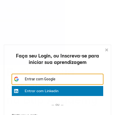
Blip Community
PT
Entrar
Crie sua Conta
Faça seu Login, ou Inscreva-se para
iniciar sua aprendizagem
Evolua a sua
Entrar
com Google
carreira
Entrar
com Linkedin
na Blip Academy
ou
Somos especialistas em conversas inteligentes