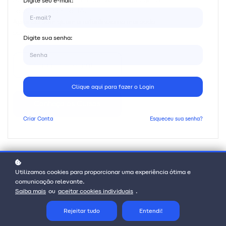
Digite seu e-mail:
potencializadas por IA.
Aprenda com quem é referência no mercado
conversacional!
Digite sua senha:
Cadastre-se grátis!
Clique aqui para fazer o Login
Conheça os Cursos
Criar
Conta
Esqueceu sua senha?
Utilizamos cookies para proporcionar uma experiência ótima e
comunicação relevante.
Saiba mais
ou
aceitar cookies individuais
.
Rejeitar tudo
Entendi!